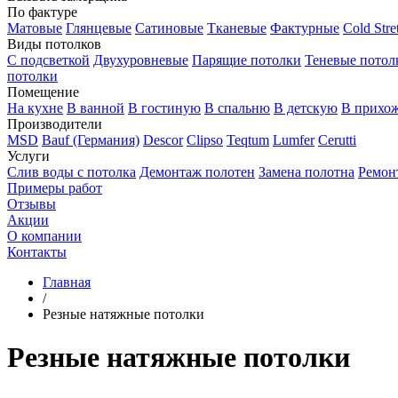
По фактуре
Матовые
Глянцевые
Сатиновые
Тканевые
Фактурные
Cold Stre
Виды потолков
С подсветкой
Двухуровневые
Парящие потолки
Теневые потол
потолки
Помещение
На кухне
В ванной
В гостиную
В спальню
В детскую
В прихо
Производители
MSD
Bauf (Германия)
Descor
Clipso
Teqtum
Lumfer
Cerutti
Услуги
Слив воды с потолка
Демонтаж полотен
Замена полотна
Ремон
Примеры работ
Отзывы
Акции
О компании
Контакты
Главная
/
Резные натяжные потолки
Резные натяжные потолки