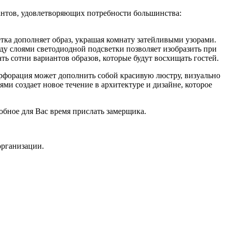
антов, удовлетворяющих потребности большинства:
ка дополняет образ, украшая комнату затейливыми узорами.
у слоями светодиодной подсветки позволяет изобразить при
ь сотни вариантов образов, которые будут восхищать гостей.
ерфорация может дополнить собой красивую люстру, визуально
и создает новое течение в архитектуре и дизайне, которое
обное для Вас время прислать замерщика.
организации.