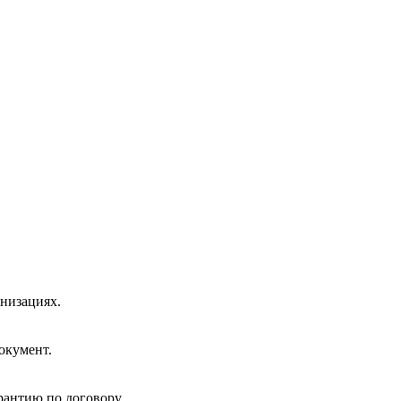
низациях.
окумент.
рантию по договору.