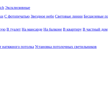
tch
Эксклюзивные
ки
С фотопечатью
Звездное небо
Световые линии
Бесщелевые п
жую
В туалет
На мансарде
На балконе
В квартиру
В частный дом
т натяжного потолка
Установка потолочных светильников