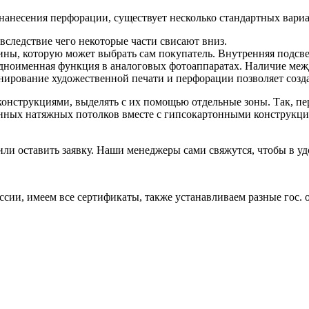
нанесения перфорации, существует несколько стандартных вари
вследствие чего некоторые части свисают вниз.
ны, которую может выбрать сам покупатель. Внутренняя подсвет
одноименная функция в аналоговых фотоаппаратах. Наличие межд
ирование художественной печати и перфорации позволяет создат
конструкциями, выделять с их помощью отдельные зоны. Так, п
нных натяжных потолков вместе с гипсокартонными конструкциям
ли оставить заявку. Наши менеджеры сами свяжутся, чтобы в уд
ии, имеем все сертификаты, также устанавливаем разные гос. 