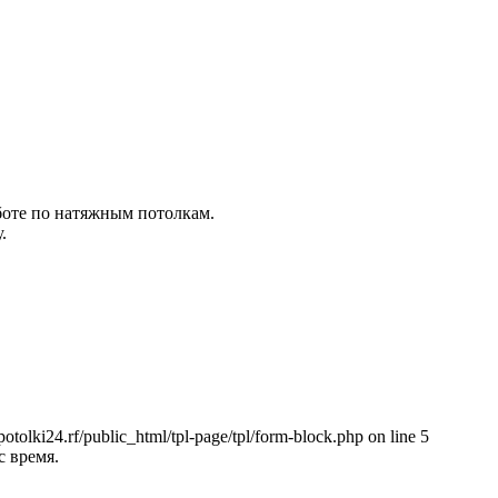
боте по натяжным потолкам.
.
с время.