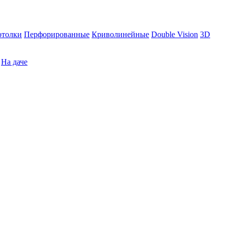
отолки
Перфорированные
Криволинейные
Double Vision
3D
На даче