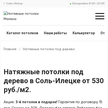
г. Соль-Илецк
Ежедневно 8:00—20:00
Каталог потолков
Наши работы
Калькулятор
Отз
Главная
/
Натяжные потолки под дерево
Натяжные потолки под
дерево
в Соль-Илецке
от 530
руб./м2
.
3-й потолок в подарок!
Акция:
Гарантия по договору 15