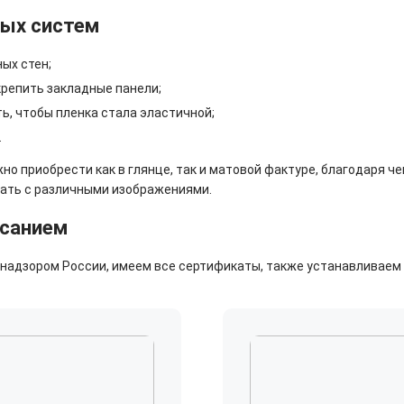
вых систем
ых стен;
крепить закладные панели;
ь, чтобы пленка стала эластичной;
.
но приобрести как в глянце, так и матовой фактуре, благодаря 
чать с различными изображениями.
исанием
адзором России, имеем все сертификаты, также устанавливаем р