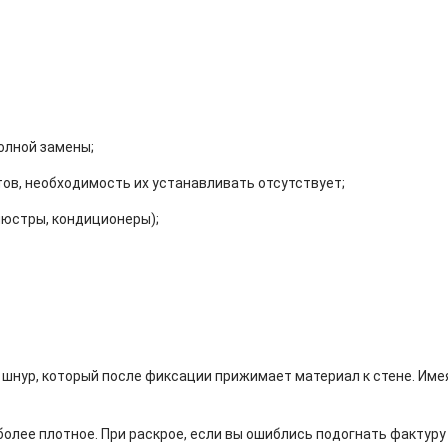
олной замены;
тов, необходимость их устанавливать отсутствует;
 люстры, кондиционеры);
лый шнур, который после фиксации прижимает материал к стене. И
более плотное. При раскрое, если вы ошиблись подогнать фактуру 