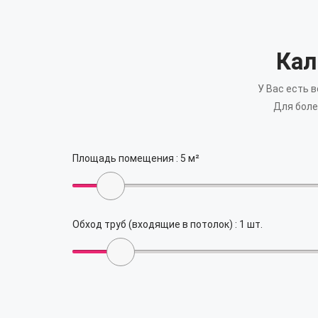
Кал
У Вас есть 
Для боле
Площадь помещения :
5
м²
Обход труб (входящие в потолок) :
1
шт.