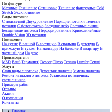
По фактуре
Матовые
Глянцевые
Сатиновые
Тканевые
Фактурные
Cold
Stretch
Эксклюзивные
Виды потолков
С подсветкой
Двухуровневые
Парящие потолки
Теневые
потолки
С фотопечатью
Звездное небо
Световые линии
Бесщелевые потолки
Перфорированные
Криволинейные
Double Vision
3D потолки
Помещение
На кухне
В ванной
В гостиную
В спальню
В детскую
В
прихожую
В туалет
На мансарде
На балконе
В квартиру
В
частный дом
На даче
Производители
MSD
Bauf (Германия)
Descor
Clipso
Teqtum
Lumfer
Cerutti
Услуги
Слив воды с потолка
Демонтаж полотен
Замена полотна
Ремонт натяжного потолка
Установка потолочных
светильников
Примеры работ
Отзывы
Акции
О компании
Контакты
Главная