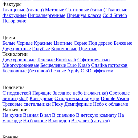
Фактуры
Глянцевые (глянец)
Матовые
Сатиновые (сатин)
Тканевые
Фактурные
Гипоаллергенные
Премиум-класса
Cold Stretch
Негорючие
Цвета
Белые
Черные
Красные
Цветные
Серые
Под дерево
Бежевые
Двухцветные
Голубые
Коричневые
Цветные
Технологии
Двухуровневые
Теневые Еurokraab
С фотопечатью
Многоуровневые
Бесщелевые Euro Kraab
Спайка потолков
Бесшовные (без швов)
Резные Apply
С 3D эффектом
Подсветка
С подсветкой
Парящие
Звездное небо (галактика)
Световые
линии (slott)
Контурные
С подсветкой внутри
Double Vision
Трековые светильники Flexy
Демпферные
Небо с облаками
Назначение
На кухне
Ванная
В зал
В спальню
В детскую комнату
На
мансарде
На балконе
В коридор
В туалет (санузел)
Бренды