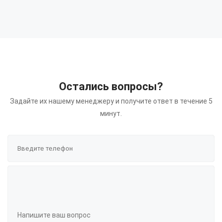
630
532
634
636
638
644
652
662
664
666
674
682
707
717
721
733
737
739
743
751
753
865
Остались вопросы?
Задайте их нашему менеджеру и получите ответ в течение 5
Показать результат
минут.