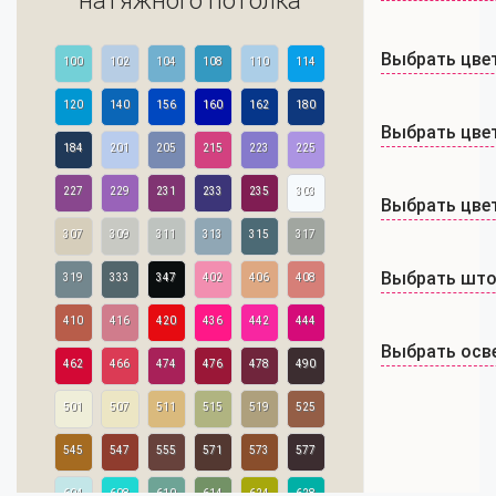
натяжного потолка
Выбрать цве
100
102
104
108
110
114
120
140
156
160
162
180
Выбрать цвет
184
201
205
215
223
225
227
229
231
233
235
303
Выбрать цве
307
309
311
313
315
317
Выбрать што
319
333
347
402
406
408
410
416
420
436
442
444
Выбрать осв
462
466
474
476
478
490
501
507
511
515
519
525
545
547
555
571
573
577
604
608
610
614
624
628