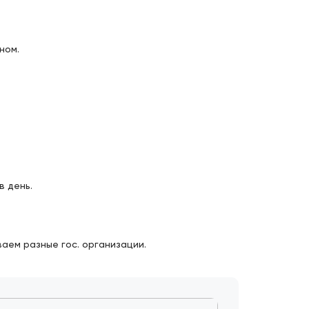
ном.
в день.
аем разные гос. организации.