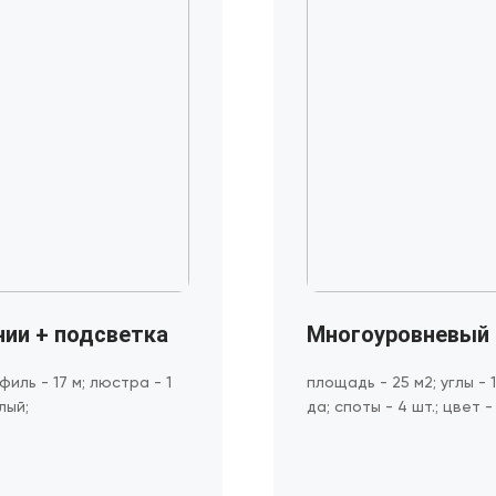
ии + подсветка
Многоуровневый 
филь - 17 м; люстра - 1
площадь - 25 м2; углы - 
лый;
да; споты - 4 шт.; цвет 