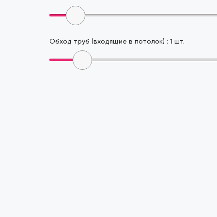
Обход труб (входящие в потолок) :
1
шт.