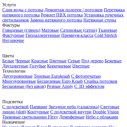
Услуги
Слив воды с потолка
Демонтаж полотен / потолков
Перетяжка
натяжного потолка
Ремонт ПВХ потолка
Установка точечных
светильников
Замена натяжного потолка
Натяжные стены
Фактуры
Глянцевые (глянец)
Матовые
Сатиновые (сатин)
Тканевые
Фактурные
Гипоаллергенные
Премиум-класса
Cold Stretch
Негорючие
Цвета
Белые
Черные
Красные
Цветные
Серые
Под дерево
Бежевые
Двухцветные
Голубые
Коричневые
Цветные
Технологии
Двухуровневые
Теневые Еurokraab
С фотопечатью
Многоуровневые
Бесщелевые Euro Kraab
Спайка потолков
Бесшовные (без швов)
Резные Apply
С 3D эффектом
Подсветка
С подсветкой
Парящие
Звездное небо (галактика)
Световые
линии (slott)
Контурные
С подсветкой внутри
Double Vision
Трековые светильники Flexy
Демпферные
Небо с облаками
Назначение