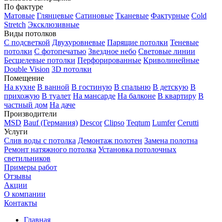
По фактуре
Матовые
Глянцевые
Сатиновые
Тканевые
Фактурные
Cold
Stretch
Эксклюзивные
Виды потолков
С подсветкой
Двухуровневые
Парящие потолки
Теневые
потолки
С фотопечатью
Звездное небо
Световые линии
Бесщелевые потолки
Перфорированные
Криволинейные
Double Vision
3D потолки
Помещение
На кухне
В ванной
В гостиную
В спальню
В детскую
В
прихожую
В туалет
На мансарде
На балконе
В квартиру
В
частный дом
На даче
Производители
MSD
Bauf (Германия)
Descor
Clipso
Teqtum
Lumfer
Cerutti
Услуги
Слив воды с потолка
Демонтаж полотен
Замена полотна
Ремонт натяжного потолка
Установка потолочных
светильников
Примеры работ
Отзывы
Акции
О компании
Контакты
Главная