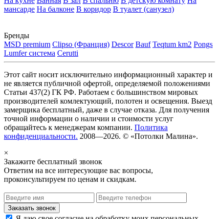
На кухне
Ванная
В зал
В спальню
В детскую комнату
На
мансарде
На балконе
В коридор
В туалет (санузел)
Бренды
MSD premium
Clipso (Франция)
Descor
Bauf
Teqtum km2
Pongs
Lumfer система
Cerutti
Этот сайт носит исключительно информационный характер и
не является публичной офертой, определяемой положениями
Статьи 437(2) ГК РФ. Работаем с большинством мировых
производителей комлектующий, полотен и освещения. Выезд
замерщика бесплатный, даже в случае отказа. Для получения
точной информации о наличии и стоимости услуг
обращайтесь к менеджерам компании.
Политика
конфиденциальности.
2008—2026. © «Потолки Малина».
×
Закажите бесплатный звонок
Ответим на все интересующие вас вопросы,
проконсультируем по ценам и скидкам.
Я даю свое согласие на обработку моих персональных