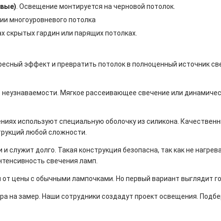
овые)
. Освещение монтируется на черновой потолок.
нии многоуровневого потолка
ах скрытых гардин или парящих потолках.
ресный эффект и превратить потолок в полноценный источник св
 неузнаваемости. Мягкое рассеивающее свечение или динамичес
ниях используют специальную оболочку из силикона. Качественн
рукций любой сложности.
и служит долго. Такая конструкция безопасна, так как не нагре
нтенсивность свечения ламп.
 от цены с обычными лампочками. Но первый вариант выглядит го
ера на замер. Наши сотрудники создадут проект освещения. Под