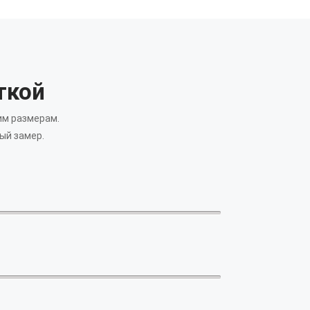
ткой
им размерам.
ый замер.