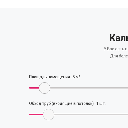
Кал
У Вас есть 
Для боле
Площадь помещения :
5
м²
Обход труб (входящие в потолок) :
1
шт.