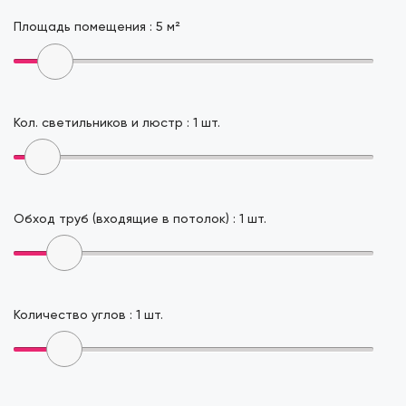
Площадь помещения :
5
м²
Кол. светильников и люстр :
1
шт.
Обход труб (входящие в потолок) :
1
шт.
Количество углов :
1
шт.