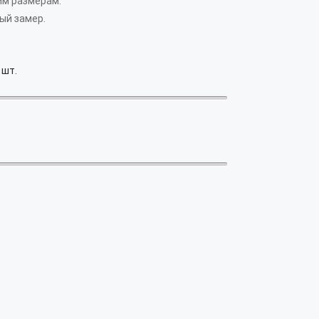
им размерам.
ый замер.
шт.