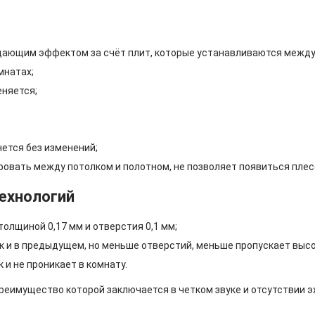
щающим эффектом за счёт плит, которые устанавливаются между 
мнатах;
еняется;
нется без изменений;
овать между потолком и полотном, не позволяет появиться плес
технологий
олщиной 0,17 мм и отверстия 0,1 мм;
 и в предыдущем, но меньше отверстий, меньше пропускает высок
и не проникает в комнату.
еимущество которой заключается в четком звуке и отсутствии эх