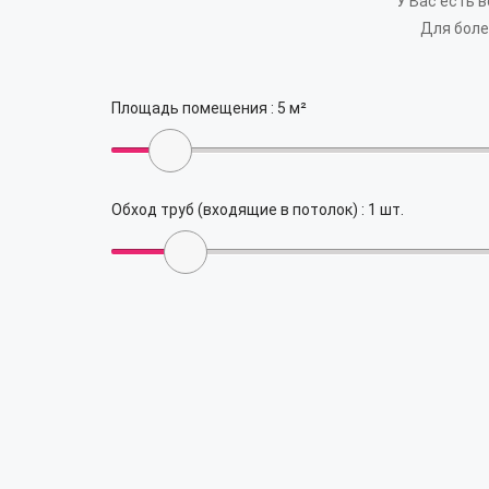
У Вас есть 
Для боле
Площадь помещения :
5
м²
Обход труб (входящие в потолок) :
1
шт.